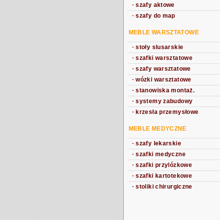
·
szafy aktowe
·
szafy do map
MEBLE WARSZTATOWE
·
stoły slusarskie
·
szafki warsztatowe
·
szafy warsztatowe
·
wózki warsztatowe
·
stanowiska montaż.
·
systemy zabudowy
·
krzesła przemysłowe
MEBLE MEDYCZNE
·
szafy lekarskie
·
szafki medyczne
·
szafki przylózkowe
·
szafki kartotekowe
·
stoliki chirurgiczne