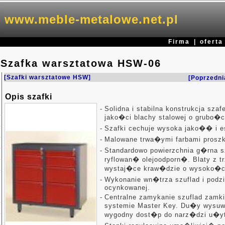
www.meble-metalowe.net.pl
Firma
|
oferta
Szafka warsztatowa HSW-06
[Szafki warsztatowe HSW]
[Poprzedni
Opis szafki
-
Solidna i stabilna konstrukcja sza
jako�ci blachy stalowej o grubo�
-
Szafki cechuje wysoka jako�� i e
-
Malowane trwa�ymi farbami proszk
-
Standardowo powierzchnia g�rna
ryflowan� olejoodporn�. Blaty z t
wystaj�ce kraw�dzie o wysoko�c
-
Wykonanie wn�trza szuflad i podz
ocynkowanej.
-
Centralne zamykanie szuflad zamk
systemie Master Key. Du�y wysuw 
wygodny dost�p do narz�dzi u�yt