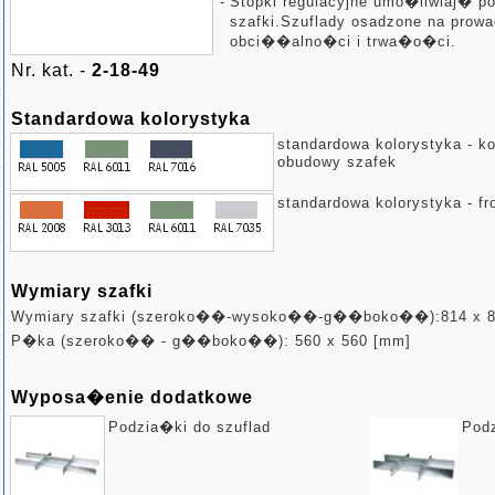
-
Stopki regulacyjne umo�liwiaj� p
szafki.Szuflady osadzone na prow
obci��alno�ci i trwa�o�ci.
Nr. kat. -
2-18-49
Standardowa kolorystyka
standardowa kolorystyka - k
obudowy szafek
standardowa kolorystyka - fro
Wymiary szafki
Wymiary szafki (szeroko��-wysoko��-g��boko��):814 x 8
P�ka (szeroko�� - g��boko��): 560 x 560 [mm]
Wyposa�enie dodatkowe
Podzia�ki do szuflad
Podz