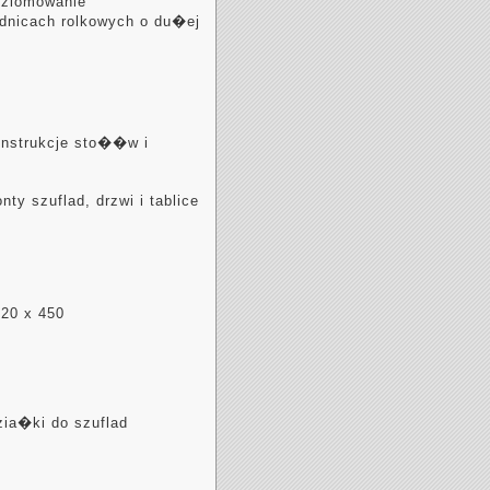
oziomowanie
adnicach rolkowych o du�ej
onstrukcje sto��w i
nty szuflad, drzwi i tablice
20 x 450
ia�ki do szuflad