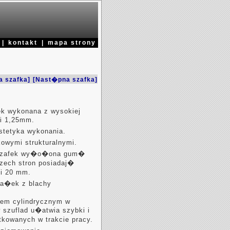
|
kontakt
|
mapa strony
a szafka]
[Nast�pna szafka]
fek wykonana z wysokiej
ci 1,25mm.
stetyka wykonania.
owymi strukturalnymi.
 szafek wy�o�ona gum�
rzech stron posiadaj�
i 20 mm.
ia�ek z blachy
iem cylindrycznym w
szuflad u�atwia szybki i
kowanych w trakcie pracy.