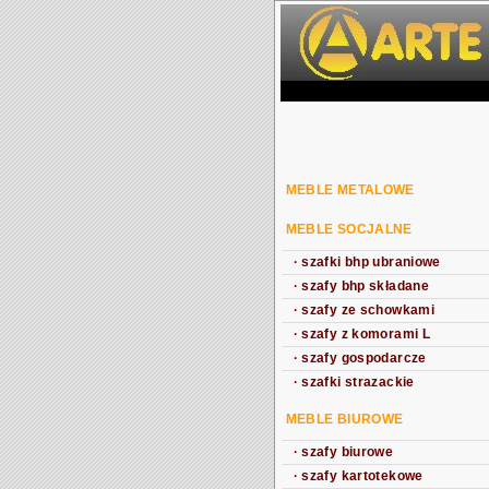
MEBLE METALOWE
MEBLE SOCJALNE
·
szafki bhp ubraniowe
·
szafy bhp składane
·
szafy ze schowkami
·
szafy z komorami L
·
szafy gospodarcze
·
szafki strazackie
MEBLE BIUROWE
·
szafy biurowe
·
szafy kartotekowe